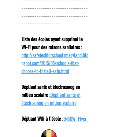
-------------------------------
-------------------------------
-------------------------------
----------
--------
Liste des écoles ayant supprimé le
Wi-Fi pour des raisons sanitaires :
http://safetechforschoolsmaryland.blo
gspot.com/2015/03/schools-that-
choose-to-install-safe.html
Dépliant santé et électrosmog en
milieu scolaire :
Dépliant santé et
électrosmog en milieu scolaire
Dépliant Wifi à l'école :
ENSOW Flyer