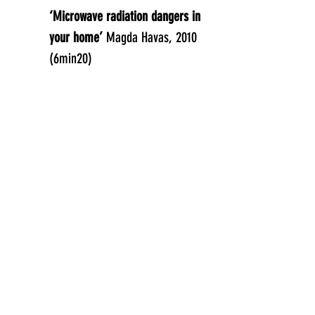
‘
Microwave radiation dangers in
your home’
Magda Havas, 2010
(6min20)
‘
The truth about mobile phone
and wireless radiation’
, Devra
Davis, 2015 (61min29)
‘
Electromagnetic Radiation
Health for Children’,
Dr Erica
Mallery-Blythe, 2014 (70min)
Reportage ARTE La pollution
électromagnétique : quels
risques pour la santé ?