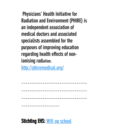
Physicians’ Health Initiative for
Radiation and Environment (PHIRE) is
an independent association of
medical doctors and associated
specialists assembled for the
purposes of improving education
regarding health effects of non-
ionising rad
iation.
http://phiremedical.org/
-------------------------------
-------------------------------
-------------------------------
----------
--------
Stichting EHS:
Wifi op school