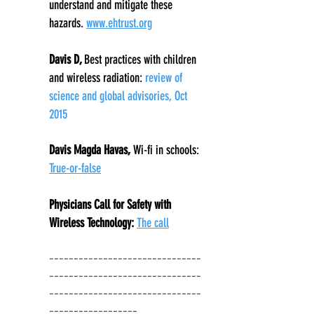
understand and mitigate these
hazards.
www.ehtrust.org
Davis D,
Best practices with children
and wireless radiation:
review of
science and global advisories, Oct
2015
Davis Magda Havas,
Wi-fi in schools:
True-or-false
Physicians Call for Safety with
Wireless Technology:
The call
-------------------------------
-------------------------------
-------------------------------
----------
--------