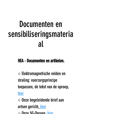
Documenten en
sensibiliseringsmateria
al
HEA - Documenten en artikelen.
○ Elektromagnetische velden en
straling: voorzorgsprincipe
toepassen, d
e tekst van de oproep,
hier
○ Onze begeleidende brief aan
artsen gericht,
hier
○
Onze 5G-Oproep
,
hier