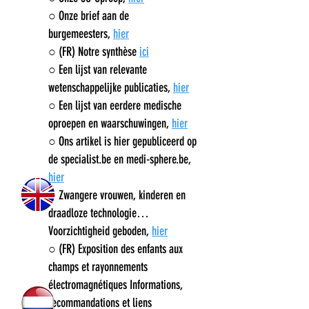
○
Onze brief aan de
burgemeesters,
hier
○ (FR) Notre synthèse
ici
○ Een lijst van relevante
wetenschappelijke publicaties,
hier
○ Een lijst van eerdere medische
oproepen en waarschuwingen,
hier
○
Ons artikel is hier gepubliceerd op
de specialist.be en medi-sphere.be,
hier
○
Zwangere vrouwen, kinderen en
draadloze technologie…
Voorzichtigheid geboden,
hier
○ (FR) Exposition des enfants aux
champs et rayonnements
électromagnétiques Informations,
recommandations et liens